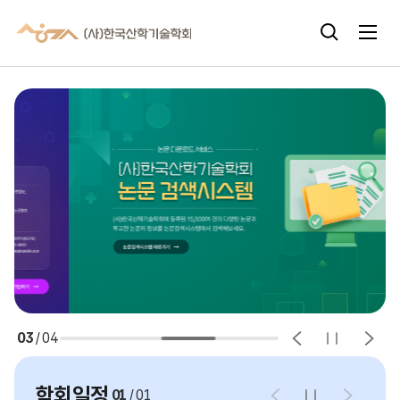
주메뉴 바로가기
본문 바로가기
03
/
04
학회일정
01
/
01