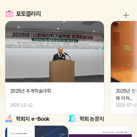
포토갤러리
F69121AF83F049B8A8CAD66CC8B33C35.jpg
02A52CA35AD4
2025년 추계학술대회
2025년 
에 마쳐...
2025-12-12
2025-07-0
학회지 e-Book
학회 논문지