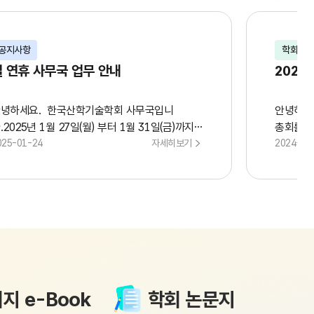
공지사항
학회소
설 연휴 사무국 업무 안내
2024
녕하세요. 한국산학기술학회 사무국입니
안녕하세
.2025년 1월 27일(월) 부터 1월 31일(금)까지
총회를 아
 명절 연휴 및 임시휴무로 인해학회 사무국 업무
025-01-24
자세히보기
-----
2024-12
행이 어려울 수 있습니다.이에 논문투고 관련,
-----1
원가입 관련 등의 문의 사항은 커뮤니티 - 질문
시 10분
답변이나이메
남구 성남
 kais@kais99.or.kr, kais1999@kais99.or.kr로
층 그랜드
내주시면학회 업무가 시작되는 2월 3일(월)부터
(2) 
차적으로 답변해드리겠습니다.2025년 새해 복
(3) 
이 받으시고, 즐거운 연휴 보내시기 바랍니다.감
예산(안)
합니다.
지 e-Book
학회 논문지