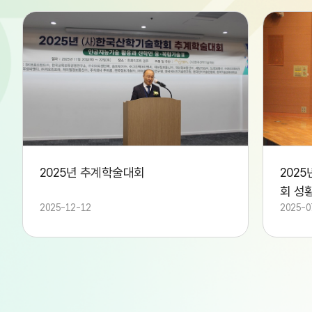
F69121AF83F049B8A8CAD66CC8B33C35.jpg
02A52CA35A
2025년 추계학술대회
202
회 성황
2025-12-12
2025-0