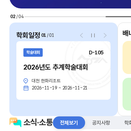
02
/
04
배
학회일정
01
/
01
D-105
학술대회
2026년도 추계학술대회
대천 한화리조트
2026-11-19 ~ 2026-11-21
소식·소통
전체보기
공지사항
학