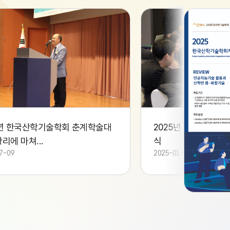
D446F198D9C31401F9AECD.jfif
4AF4D36C09B44B909812DBF7F
5년 한국산학기술학회 춘계학술대
2025년 상반기 이사
리에 마쳐...
식
7-09
2025-01-16