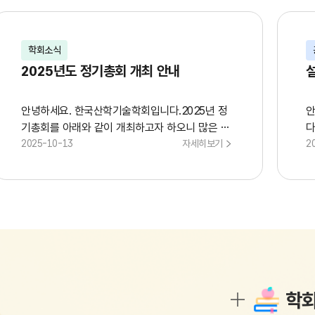
학회소식
2025년도 정기총회 개최 안내
안녕하세요. 한국산학기술학회입니다.2025년 정
안
기총회를 아래와 같이 개최하고자 하오니 많은 참
다
석 부탁드립니다.1. 일 시 : 2025년 11월 21일
2025-10-13
자세히보기
설
2
(금) 오후 5시 10분 ~2.장 소 : 경주 한화리조트
진
연오랑홀3.안 건 : (1) 2025년 사업보고 및 결산
회
의 승인 (2) 2026년 사업계획(안) 및 수
입지출 예산(안) 승인
일
보
순
많
사
학회