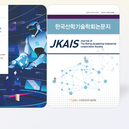
EA6E543.jfif
회 및 회장 이취임