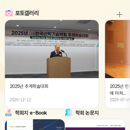
포토갤러리
F69121AF83F049B8A8CAD66CC8B33C35.jpg
02A52CA35AD4
2025년 추계학술대회
2025년 
에 마쳐...
2025-12-12
2025-07-0
학회지 e-Book
학회 논문지