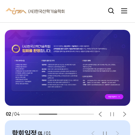
주메뉴 바로가기
본문 바로가기
02
/
04
학회일정
01
/
01