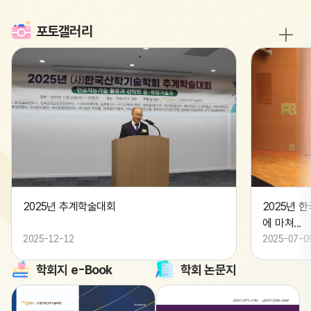
포토갤러리
F69121AF83F049B8A8CAD66CC8B33C35.jpg
02A52CA35AD4
2025년 추계학술대회
2025년 
에 마쳐...
2025-12-12
2025-07-0
학회지 e-Book
학회 논문지