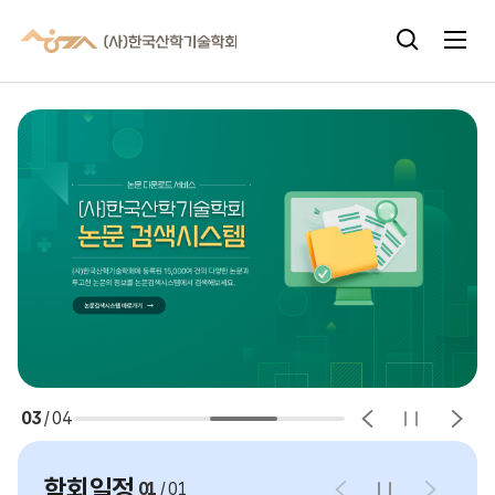
주메뉴 바로가기
본문 바로가기
03
/
04
학회일정
01
/
01